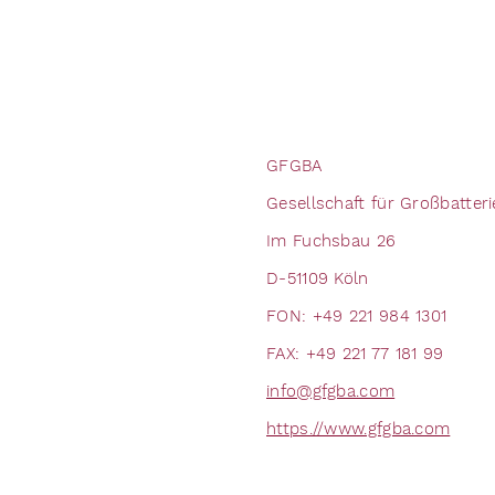
GFGBA
Gesellschaft für Großbatte
Im Fuchsbau 26
D-51109 Köln
FON: +49 221 984 1301
FAX: +49 221 77 181 99
info@gfgba.com
https.//www.gfgba.com