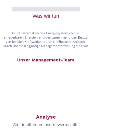
Was wir tun
Die Transformation des Energiesystems hin zu
erneuerbaren Energien erfordert zunehmend den Ersatz
von fossilen Kraftwerken durch Großbatterie-Anlagen.
Durch unsere langjährige Managementerfahrung sind wir
in der Lage, die gesamte Lieferkette des Großbatterie-
Geschäfts abzudecken.
Unser Management-Team
Analyse
Wir identifizieren und bewerten alle